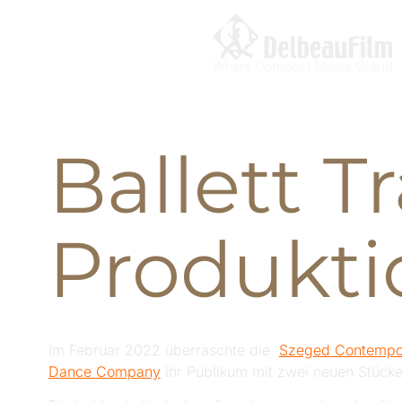
Ballett Tr
Produkti
Im Februar 2022 überraschte die
Szeged Contempo
Dance Company
ihr Publikum mit zwei neuen Stück