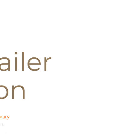
Our Work
Aktuelles
ailer
on
rary
en.