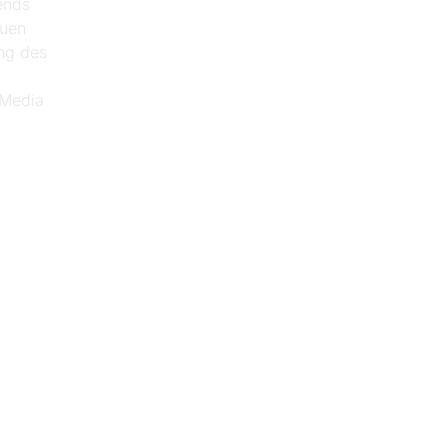
ends
euen
ung des
 Media