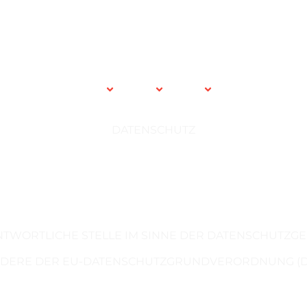
Our Work
Aktuelles
A
B
C
DATENSCHUTZ
TWORTLICHE STELLE IM SINNE DER DATENSCHUTZGE
DERE DER EU-DATENSCHUTZGRUNDVERORDNUNG (DSG