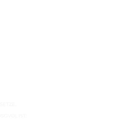
Portfolio Highlights
SETZE,
VO), IST: