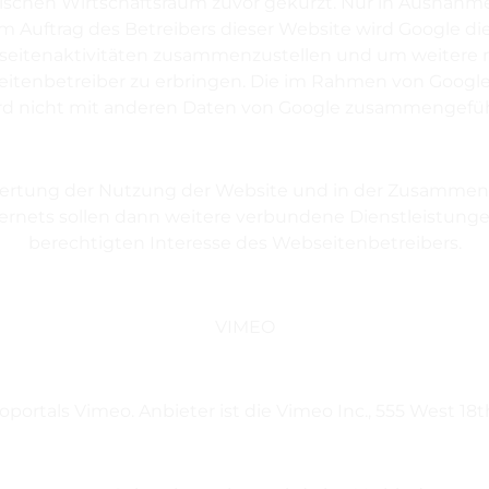
hen Wirtschaftsraum zuvor gekürzt. Nur in Ausnahmefäl
Im Auftrag des Betreibers dieser Website wird Google d
seitenaktivitäten zusammenzustellen und um weitere 
enbetreiber zu erbringen. Die im Rahmen von Google A
rd nicht mit anderen Daten von Google zusammengefüh
ertung der Nutzung der Website und in der Zusammenst
ernets sollen dann weitere verbundene Dienstleistunge
berechtigten Interesse des Webseitenbetreibers.
VIMEO
ortals Vimeo. Anbieter ist die Vimeo Inc., 555 West 18t